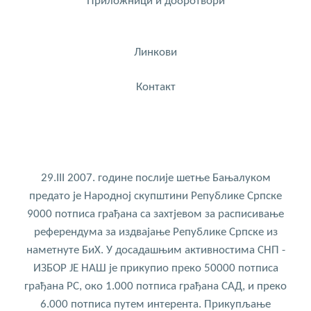
Приложници и добротвори
Линкови
Контакт
29.III 2007. године послије шетње Бањалуком
предато је Народној скупштини Републике Српске
9000 потписа грађана са захтјевом за расписивање
референдума за издвајање Републике Српске из
наметнуте БиХ. У досадашњим активностима СНП -
ИЗБОР ЈЕ НАШ је прикупио преко 50000 потписа
грађана РС, око 1.000 потписа грађана САД, и преко
6.000 потписа путем интерента. Прикупљање