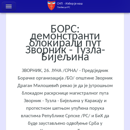
БОРС:
демонстранти
блокирали пут
Зворник - Тузла-
Бијељина
ЗВОРНИК, 26. ЈУНА /СРНА/ - Предсједник
Борачке организација /БО/ општине Зворник
Драган Милошевић рекао је да је јутрошњом
блокадом раскрснице магистралног пута
Зворник - Тузла - Бијељина у Каракају и
протестном шетњом упућена порука
властима Републике Српске /РС/ и БиХ да
буде заустављено одвођење Срба у