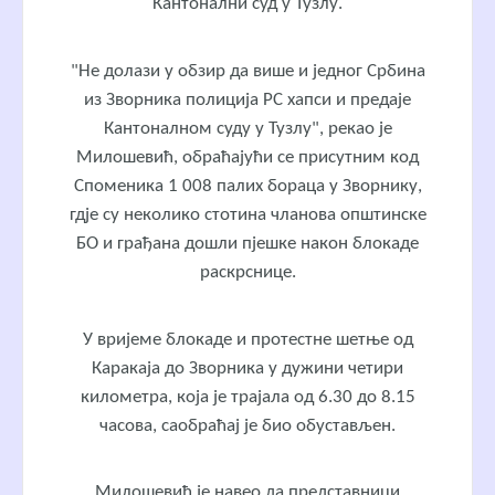
Кантонални суд у Тузлу.
"Не долази у обзир да више и једног Србина
из Зворника полиција РС хапси и предаје
Кантоналном суду у Тузлу", рекао је
Милошевић, обраћајући се присутним код
Споменика 1 008 палих бораца у Зворнику,
гдје су неколико стотина чланова општинске
БО и грађана дошли пјешке након блокаде
раскрснице.
У вријеме блокаде и протестне шетње од
Каракаја до Зворника у дужини четири
километра, која је трајала од 6.30 до 8.15
часова, саобраћај је био обустављен.
Милошевић је навео да представници