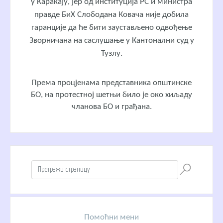
у Каракају, јер од институција РС и министра
правде БиХ Слободана Ковача није добила
гаранције да ће бити заустављено одвођење
Зворничана на саслушање у Кантонални суд у
Тузлу.
Према процјенама представника општинске
БО, на протестној шетњи било је око хиљаду
чланова БО и грађана.
Помоћни мени