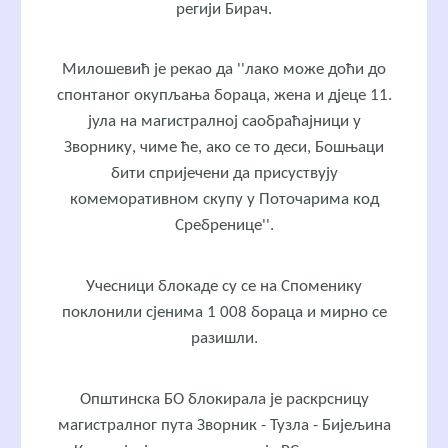
регији Бирач.
Милошевић је рекао да ''лако може доћи до
спонтаног окупљања бораца, жена и дјеце 11.
јула на магистралној саобраћајници у
Зворнику, чиме ће, ако се то деси, Бошњаци
бити спријечени да присуствују
комеморативном скупу у Поточарима код
Сребренице''.
Учесници блокаде су се на Споменику
поклонили сјенима 1 008 бораца и мирно се
разишли.
Општинска БО блокирала је раскрсницу
магистралног пута Зворник - Тузла - Бијељина