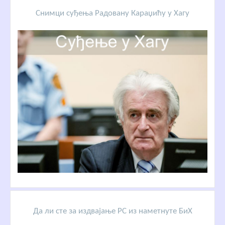
Снимци суђења Радовану Караџићу у Хагу
Да ли сте за издвајање РС из наметнуте БиХ