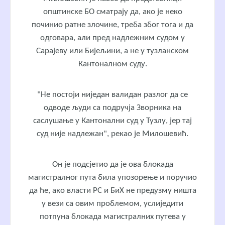
општинске БО сматрају да, ако је неко
починио ратне злочине, треба због тога и да
одговара, али пред надлежним судом у
Сарајеву или Бијељини, а не у тузланском
Кантоналном суду.
"Не постоји ниједан валидан разлог да се
одводе људи са подручја Зворника на
саслушање у Кантонални суд у Тузлу, јер тај
суд није надлежан", рекао је Милошевић.
Он је подсјетио да је ова блокада
магистралног пута била упозорење и поручио
да ће, ако власти РС и БиХ не предузму ништа
у вези са овим проблемом, услиједити
потпуна блокада магистралних путева у