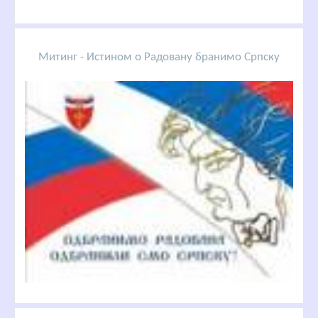
Митинг - Истином о Радовану бранимо Српску